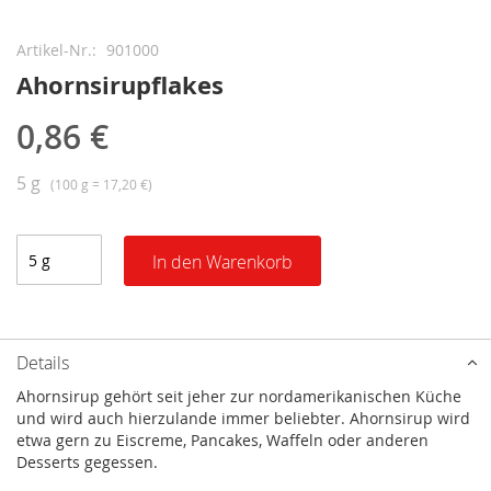
Zum
Anfang
Artikel-Nr.
901000
der
Ahornsirupflakes
Bildergalerie
springen
0,86 €
5 g
(100 g = 17,20 €)
In den Warenkorb
Details
Ahornsirup gehört seit jeher zur nordamerikanischen Küche
und wird auch hierzulande immer beliebter. Ahornsirup wird
etwa gern zu Eiscreme, Pancakes, Waffeln oder anderen
Desserts gegessen.