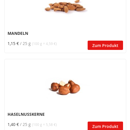
MANDELN
1,15 €
/ 25 g
(100 g = 4,59 €)
Zum Produkt
HASELNUSSKERNE
1,40 €
/ 25 g
(100 g = 5,58 €)
Zum Produkt