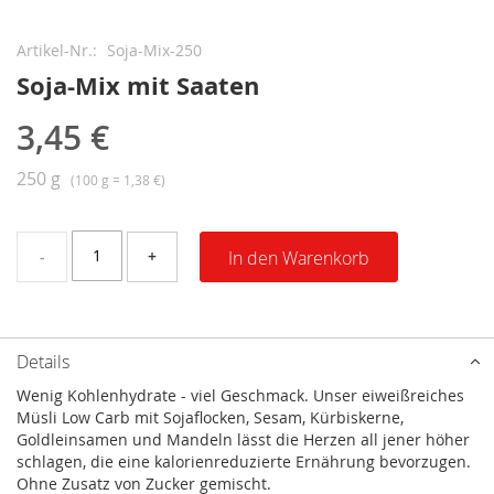
Zum
Anfang
Artikel-Nr.
Soja-Mix-250
der
Soja-Mix mit Saaten
Bildergalerie
springen
3,45 €
250 g
(100 g = 1,38 €)
-
+
In den Warenkorb
Details
Wenig Kohlenhydrate - viel Geschmack. Unser eiweißreiches
Müsli Low Carb mit Sojaflocken, Sesam, Kürbiskerne,
Goldleinsamen und Mandeln lässt die Herzen all jener höher
schlagen, die eine kalorienreduzierte Ernährung bevorzugen.
Ohne Zusatz von Zucker gemischt.