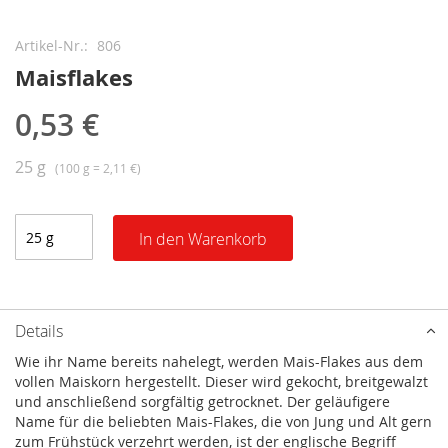
Zum
Anfang
Artikel-Nr.
806
der
Maisflakes
Bildergalerie
springen
0,53 €
25 g
(100 g = 2,11 €)
In den Warenkorb
Details
Wie ihr Name bereits nahelegt, werden Mais-Flakes aus dem
vollen Maiskorn hergestellt. Dieser wird gekocht, breitgewalzt
und anschließend sorgfältig getrocknet. Der geläufigere
Name für die beliebten Mais-Flakes, die von Jung und Alt gern
zum Frühstück verzehrt werden, ist der englische Begriff