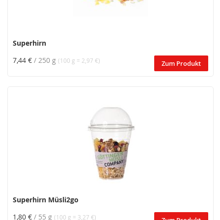
Superhirn
7,44 €
/ 250 g
(100 g = 2,97 €)
Zum Produkt
Superhirn Müsli2go
1,80 €
/ 55 g
(100 g = 3,27 €)