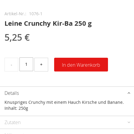
Zum
Anfang
Artikel-Nr.
1076-1
der
Leine Crunchy Kir-Ba 250 g
Bildergalerie
springen
5,25 €
-
+
In den Warenkorb
Details
Knuspriges Crunchy mit einem Hauch Kirsche und Banane.
Inhalt: 250g
Zutaten