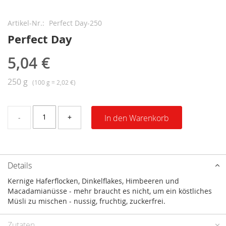
Zum
Anfang
Artikel-Nr.
Perfect Day-250
der
Perfect Day
Bildergalerie
springen
5,04 €
250 g
(100 g = 2,02 €)
-
+
In den Warenkorb
Details
Kernige Haferflocken, Dinkelflakes, Himbeeren und
Macadamianüsse - mehr braucht es nicht, um ein köstliches
Müsli zu mischen - nussig, fruchtig, zuckerfrei.
Zutaten