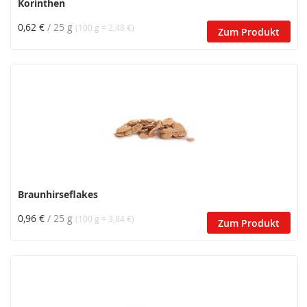
Korinthen
0,62 €
/ 25 g
(100 g = 2,48 €)
Zum Produkt
Braunhirseflakes
0,96 €
/ 25 g
(100 g = 3,84 €)
Zum Produkt