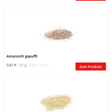
Amaranth gepufft
0,62 €
/ 25 g
(100 g = 2,48 €)
Zum Produkt