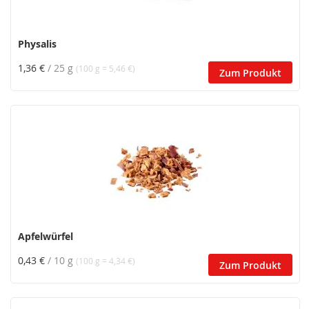
Physalis
1,36 €
/ 25 g
(100 g = 5,46 €)
Zum Produkt
Apfelwürfel
0,43 €
/ 10 g
(100 g = 4,34 €)
Zum Produkt